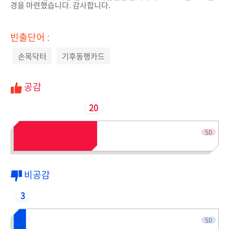
경을 마련했습니다. 감사합니다.
빈출단어 :
손목닥터
기후동행카드
공감
20
전체인원
50
비공감
3
전체인원
50