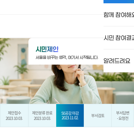
함께 참여해
상상대로 서울
로그인
검색
메뉴
시민 참여결
시민제안
서울을 바꾸는 생각, 여기서 시작됩니다.
알려드려요
제안접수
제안분류 완료
부서답변
50공감 마감
부서검토
2023.11.02.
2023.10.03.
2023.10.03.
- 요청전
현재 단계