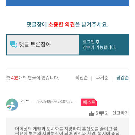
댓글창에
소중한 의견
을 남겨주세요.
로그인 후
참여가 가능합니다.
최신순
과거순
공감순
총
405
개의 댓글이 있습니다.
김 **
2025-09-09 23:07:22
베스트
댓글
6
2
신고하기
더이상의 개발과 도시화를 지양하여 혼잡도를 줄이고 불
필요한 부분의 지방분산이 되어 안전과 환경, 복지에 중점