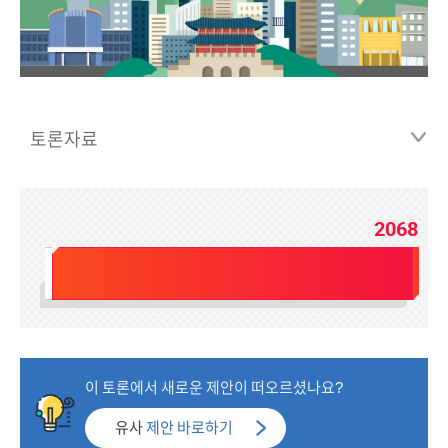
토론자료
2068
전체인원
2100
이 토론에서 새로운 제안이 떠오르셨나요?
유사
제안 바로하기