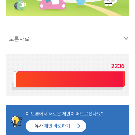
토론자료
2236
전체인원
2300
이 토론에서 새로운 제안이 떠오르셨나요?
유사
제안 바로하기