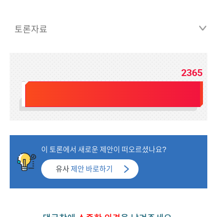
토론자료
2365
전체인원
2400
이 토론에서 새로운 제안이 떠오르셨나요?
유사
제안 바로하기