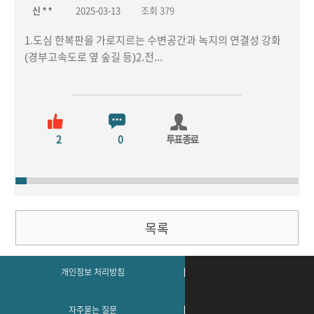
신 * *
2025-03-13
조회 379
1.도심 한복판을 가로지르는 수변공간과 녹지의 연결성 강화
(경부고속도로 옆 숲길 등)2.전...
2
0
투표종료
목록
개인정보 처리방침
자주묻는 질문