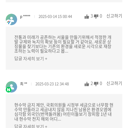
3
0
신고하기
p *****
2025-03-14 15:00:44
전통과 미래가 공존하는 서울을 만들기위해서 적정한 개
발 규제와 녹지의 확보 등이 필요할 거 같아요. 새로운 상
징물을 찾기보다는 기존의 환경을 새로운 시각으로 재창
조하는 노력이 필요하다고 봅...
답글
자세히 보기 +
2
0
신고하기
최 **
2025-03-23 12:34:48
현수막 금지 제안, 국회의원들 시정부 세금으로 너무함 현
수막 만들라고 세금내지 않음 지나친 남용은 환경오염에
심각함 외국인(번역돌려봄) 어린이들보기 창피함 1년 내
내 현수막 천지 해외 어디...
답글
자세히 보기 +