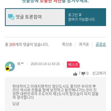
댓글창에
소중한 의견
을 남겨주세요.
로그인 후
참여가 가능합니다.
최신순
과거순
공감순
총
209
개의 댓글이 있습니다.
이 **
2025-03-14 11:43:26
베스트
댓글
7
0
신고하기
현대적이고 미래지향적인 첨단도시도 좋지만 우리의 뿌
리인 역사와 전통을 함께 보전하고 발전해나가는것이 진
정한 대한민국의 수도이자 제1도시의 참모습이 되지 않을
까 생각합니다
답글