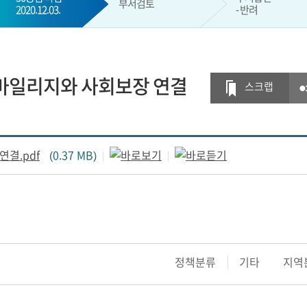
부서검토
2020.12.03.
- 반려
현재 단계
강마일리지와 사회보장 연결
스크랩
결.pdf
(0.37 MB)
정책분류
기타
지역