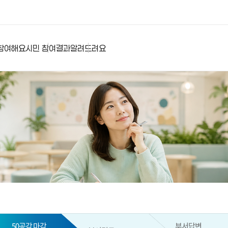
참여해요
시민 참여결과
알려드려요
50공감 마감
부서답변