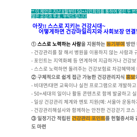
*
* 이 제안은 지난 8월부터 50+시민회의를 통하여 열린 두 
많은 공감과 투표, 부탁드립니다
아잣!! 스스로 지키는 건강시대~
어떻게하면 건강마일리지와 사회보장 연결할 
①
스스로
노력하는 사람
을 지원하는
동기부여
방안
- 건강관리를 잘 해서 병원을 이용하지 않는 사람과
- 포인트는 지역화폐 등 연계하여 지급하거나 건강
- 스스로 노력하면 돌려주는 건강보험료 차감혜택에 
② 구체적으로 쉽게 접근 가능한 건강관리지식
홍보
-
비대면/대면 교육이나 실천 프로그램으로 개발하고
- 50+세대의 일이나 활동 콘텐츠로 함께 발굴하고 
- 일상 건강관리 체계와 멘토 지원(예: 서울아 운동하
- 건강관리해설사와 함께하는 안전한 건강걷기 코스
③ 일정기간 적립된
건강관리 포인트
를 헌혈증서와 
도 마련