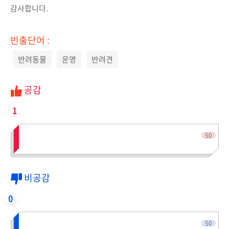
감사합니다.
빈출단어 :
반려동물
운영
반려견
공감
1
전체인원
50
비공감
0
전체인원
50