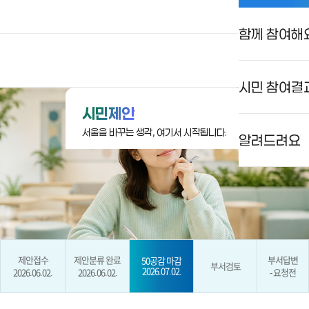
함께 참여해
상상대로 서울
로그인
검색
메뉴
시민 참여결
시민제안
서울을 바꾸는 생각, 여기서 시작됩니다.
알려드려요
제안접수
제안분류 완료
부서답변
50공감 마감
부서검토
2026.07.02.
2026.06.02.
2026.06.02.
- 요청전
현재 단계