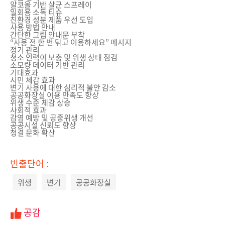
알코올 기반 살균 스프레이
일회용 소독 티슈
친환경 성분 제품 우선 도입
사용 방법 안내
간단한 그림 안내문 부착
“사용 전 한 번 닦고 이용하세요” 메시지
정기 관리
청소 인력이 보충 및 위생 상태 점검
소모량 데이터 기반 관리
기대효과
시민 체감 효과
변기 사용에 대한 심리적 불안 감소
공공화장실 이용 만족도 향상
위생 수준 체감 상승
사회적 효과
감염 예방 및 공중위생 개선
공공시설 신뢰도 향상
청결 문화 확산
빈출단어 :
위생
변기
공공화장실
공감