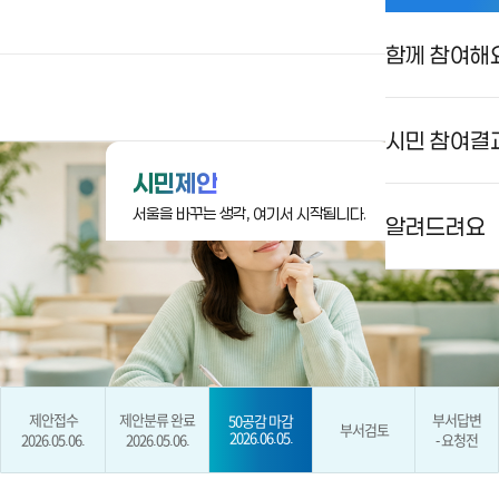
함께 참여해
상상대로 서울
로그인
검색
메뉴
시민 참여결
시민제안
서울을 바꾸는 생각, 여기서 시작됩니다.
알려드려요
제안접수
제안분류 완료
부서답변
50공감 마감
부서검토
2026.06.05.
2026.05.06.
2026.05.06.
- 요청전
현재 단계