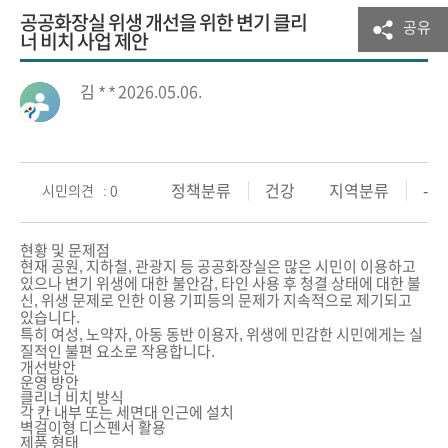
공공화장실 위생 개선을 위한 변기 클리
공유
너 비치 사업 제안
김 * *
2026.05.06.
정책분류
건강
지역분류
-
시민의견 : 0
현황 및 문제점
현재 공원, 지하철, 관광지 등 공공화장실은 많은 시민이 이용하고
있으나 변기 위생에 대한 불안감, 타인 사용 후 청결 상태에 대한 불
신, 위생 문제로 인한 이용 기피등의 문제가 지속적으로 제기되고
있습니다.
특히 여성, 노약자, 아동 동반 이용자, 위생에 민감한 시민에게는 실
질적인 불편 요소로 작용합니다.
개선방안
운영 방안
클리너 비치 방식
각 칸 내부 또는 세면대 인근에 설치
벽걸이형 디스펜서 활용
제품 형태