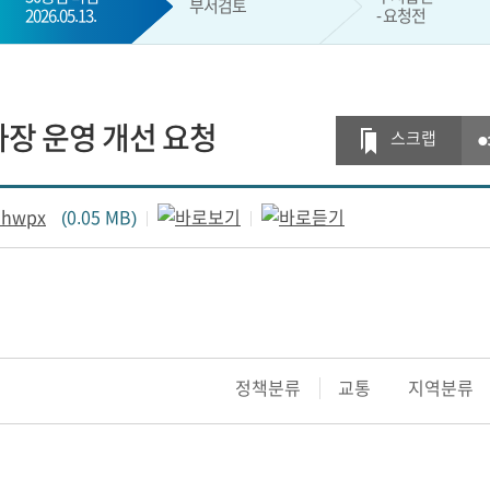
부서검토
2026.05.13.
- 요청전
현재 단계
장 운영 개선 요청
스크랩
hwpx
(0.05 MB)
정책분류
교통
지역분류