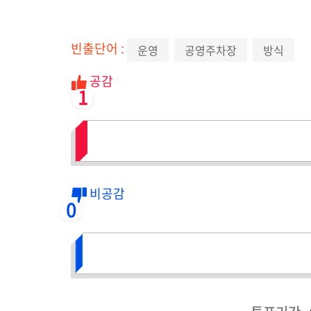
빈출단어 :
운영
공영주차장
방식
공감
1
비공감
0