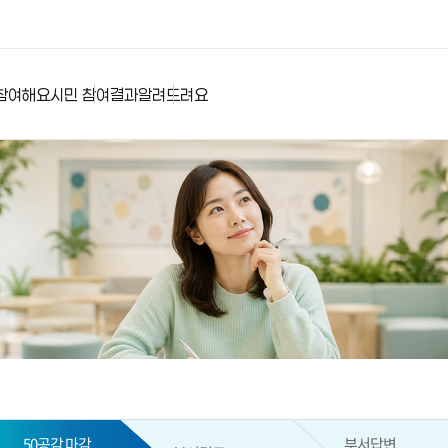
참여해요
시민 참여결과
알려드려요
50공감 마감
부서답변