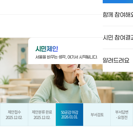
함께 참여해
상상대로 서울
로그인
검색
메뉴
시민 참여결
시민제안
서울을 바꾸는 생각, 여기서 시작됩니다.
알려드려요
제안접수
제안분류 완료
부서답변
50공감 마감
부서검토
2026.01.01.
2025.12.02.
2025.12.02.
- 요청전
현재 단계