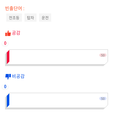
빈출단어 :
전조등
탑차
운전
공감
0
전체인원
50
비공감
0
전체인원
50