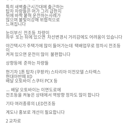
특히 새벽출근시간대에 출근하는
탑차 차량들은 머가 그리 급한지
뒤에 바짝 붙혀 운전하는사례가
많으며 불빛이강해 위협적으로
느껴집니다
눈이부신 전조등 차량이
좌우 또는 뒤에 있으면 차선변경시 거리감에도 어려움이 있습니다
야간택시가 주택가에 많이 들어가는데 택배업무로 정차시 전조등
이
켜져 있으면 운전이 많이 불편합니다
상향등에 준하는 차량들
현기차 1톤 탑차 (쿠팡카) 스타리아 이전모델 스타렉스
현대아반떼 XD
배달 오토바이 스쿠터 PCX 등
ㅡ 배달 오토바이는 이면도로에
전조등을 켜놓은 상태에서 역방향 정차도 많이 합니다
기타 여러종류의 LED전조등
계도나 홍보로 개선이 필요합니다
2 교차로