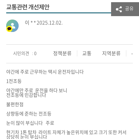
교통관련 개선제안
공유
이 * *
2025.12.02.
정책분류
교통
지역분류
-
시민의견 : 0
야간에 주로 근무하는 택시 운전자입니다
1전조등
야간에만 주로 운전을 하다 보니
전조등에 민감합니다
불편한점
상향등에 준하는 전조등
눈이 많이 부십니다 주로
현기차 1톤 탑차 라이트 자체가 높은위치에 있고 크기 또한 커서
상당히 눈이 부십니다