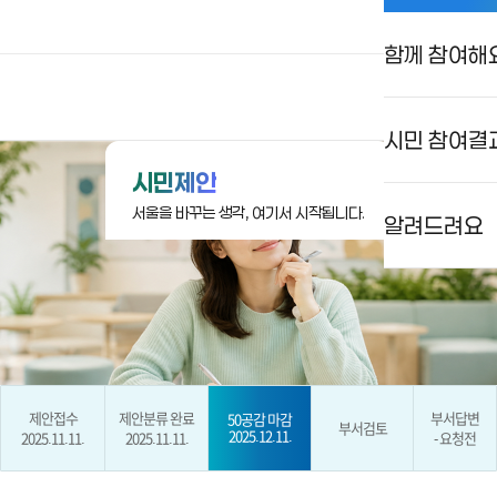
함께 참여해
상상대로 서울
로그인
검색
메뉴
시민 참여결
시민제안
서울을 바꾸는 생각, 여기서 시작됩니다.
알려드려요
제안접수
제안분류 완료
부서답변
50공감 마감
부서검토
2025.12.11.
2025.11.11.
2025.11.11.
- 요청전
현재 단계