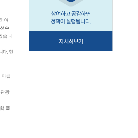
가하여
 선수
 있습니
니다
.
현
 아쉽
,관광
합 플