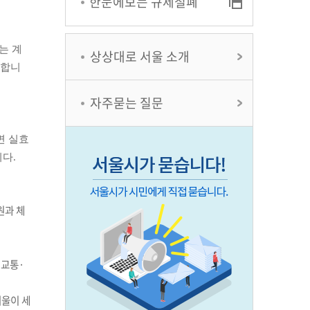
한눈에보는 규제철폐
는 계
상상대로 서울 소개
 합니
자주묻는 질문
면 실효
다.
자원과
체
교통·
울이 세