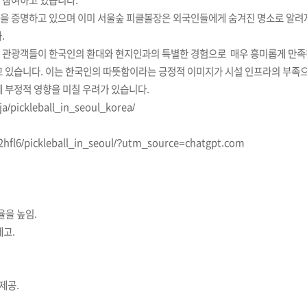
참여하고
있습니다
.
을
증명하고
있으며 이미
서울숲 피클볼장은 외국인들에게 숨겨진 명소로 알려
.
 관광객들이 한국인의
환대와
현지인과의
특별한
경험으로
매우 흥미롭게
만족
고 있습니다. 이는 한국인의 따뜻함이라는 긍정적 이미지가 시설 인프라의 부족
 부정적 영향을 미칠 우려가 있습니다.
/pickleball_in_seoul_korea/
2hfl6/pickleball_in_seoul/?utm_source=chatgpt.com
율을 높임.
제고.
제공.