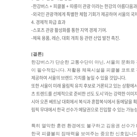
-한강버스 + 피클볼 + 따릉이 관광 이라는 한강의 아름다움과
-외국인 관광객에게 특별한 체험 기회가 제공하여 서울의 국
4. 경제적 파급 효과
-스포츠 관광 활성화를 통한 지역 경제 기여.
-체육 용품, 레슨, 대회 개최 등 관련 산업 발전 촉진.
[결론]
한강버스가 단순한 교통수단이 아닌, 서울의 문화와
이 필수적입니다. 저활용 체육시설을 피클볼 코트로 
제공하여 서울의 브랜드 가치를 높일 수 있을 것입니다.
또한
서울이 미래 올림픽 유치 후보로 거론되고 있는 상황에서
츠 트렌드를 선제적으로 준비한 선도 도시’라는 강력한 이미지를
시아 오픈 베트남 대회에서 복식과 혼합복식에서 동메달을 획득
림픽 무대에서 한국 선수가 메달권으로 진입할 수 있는 가능
특히 열악한 훈련 환경에도 불구하고 김응권 선수가 PPA(Prof
한국 피클볼의 잠재력을 보여주는 중요한 신호입니다