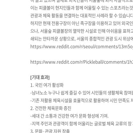
히
늘고
있으며
실제로
외국인들이
서울숲에
와서
자발적으로
이는
피클볼이
현지인들과
함께
어울릴
수
있는
스포츠라는것
관광과 체육 활동을 연결하는 대표적인 사례라 할 수 있습니다
하지만
현재
전용구장이
아닌
족구장을
이용하고
있어
외국인
으나, 서울숲 피클볼장의 열악한 시설로 인해 아쉬움을 표하
쇄되는 안타까운 상황으로, 서울의 종합적인 관광 도시 위상에
https://www.reddit.com/r/seoul/comments/13m5oja
https://www.reddit.com/r/Pickleball/comments/1h
[기대 효과]
1. 국민 여가 활성화
-남녀노소 누구나 쉽게 즐길 수 있어 시민들의 생활체육 참여
-기존 저활용 체육시설을 효율적으로 활용하여 시민 만족도 
2. 건전한 체육문화 증진
-세대 간 소통과 건강한 여가 문화 형성에 기여.
-지역 주민과 관광객이 함께 어울리는 글로벌 체육 교류의 장 
3. 문화·관광 자원 창출