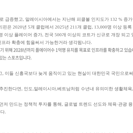
으로 급증했고, 말레이시아에서는 지난해 피클볼 인지도가 132 % 증
 2020년 5개 클럽에서 2025년 211개 클럽, 13,000명 이상 등록
명 이상 플레이어 증가, 전국 500개 이상의 코트가 신규로 개장 되고
 인프라 확충에 힘을써서 가능한거라 생각됩니다.
기 위해
2028
년까지
플에이어수
1
억명
유치를
목표로
인프라를
확충하고
있습
있는 스포츠입니다.
고, 이들 신흥국보다 늦게 움직이고 있는 현실이 대한민국 국민으로써
 추진한다면, 인도,말레이시아,베트남처럼 수년내 유의미한 생활체육
먼저 만드는 정책적 투자를 통해, 글로벌 트렌드 선도와 체육·관광 융
다.