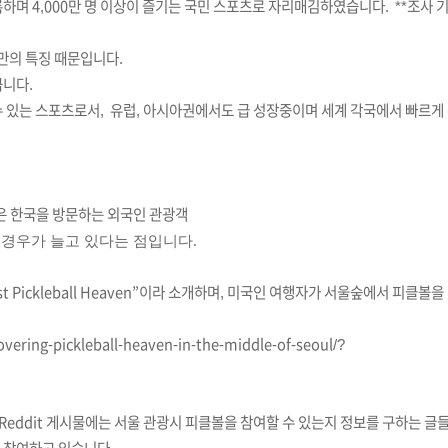
록하며
4,000
만
명
이상이
즐기는 국민 스포츠로 자리매김하였습니다
.
**
조사 
만의
특징
때문입니다
.
큽니다
.
수 있는 스포츠로서,
유럽
,
아시아권에서도
급
성장중이며
세계 각국에서 빠르게
은 한국을 방문하는 외국인 관광객
 경우가 늘고 있다는 점입니다.
t Pickleball Heaven”이라 소개하며,
미국인 여행자가 서울숲에서 피클볼을
vering-pickleball-heaven-in-the-middle-of-seoul/?
Reddit
게시물에는
서울
관광시
피클볼을
참여할
수
있는지
정보를
구하는
글