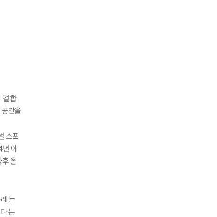
 결합
 공간을
벌 스포
4년 아
향후 올
 사례는
했다는