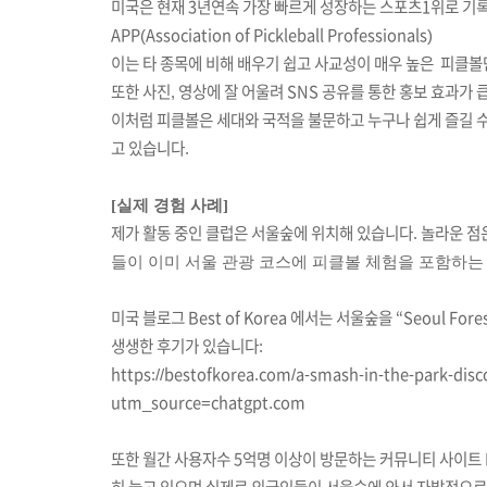
미국은
현재
3
년연속
가장
빠르게
성장하는
스포츠
1
위로
기
APP(Association of Pickleball Professionals)
이는
타
종목에
비해
배우기
쉽고
사교성이
매우
높은
피클볼
또한
사진
,
영상에
잘
어울려
SNS
공유를
통한
홍보
효과가
이처럼 피클볼은 세대와 국적을 불문하고 누구나 쉽게 즐길 
고 있습니다.
[실제 경험 사례]
제가 활동 중인 클럽은 서울숲에
위치해 있습니다. 놀라운 점
들이 이미 서울 관광 코스에 피클볼 체험을 포함하는
미국 블로그
Best of Korea
에서는 서울숲을 “Seoul Fores
생생한 후기가 있습니다:
https://bestofkorea.com/a-smash-in-the-park-disco
utm_source=chatgpt.com
또한
월간 사용자수
5
억명
이상이
방문하는
커뮤니티
사이트