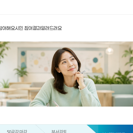
참여해요
시민 참여결과
알려드려요
50공감 마감
부서검토