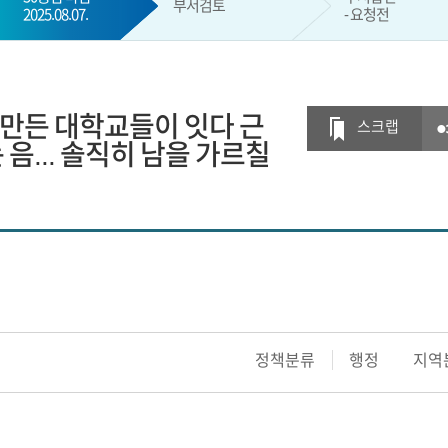
부서검토
2025.08.07.
- 요청전
현재 단계
만든 대학교들이 잇다 근
스크랩
음... 솔직히 남을 가르칠
정책분류
행정
지역