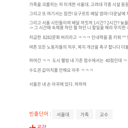
가족을 괴롭히는 저 미개한 서울대, 고려대 각종 시설 등등
그리고 또 여기서는 잠깐! 요구르트 배달 엄마! 더운날에
그리고 서울 시민들이여 배달 까짓꺼 1시간? 2시간? 늦을
-> 그 시간때 숙제릉 하던 뭘 하던 니 할일을 해라 무지
저급한 8282문화 버리라고 ㅋㅋㅋ 인내력을 좀 키워 ^
여튼 모든 노동자들의 처우, 복지 개선을 촉구 합니다 더
하여간 ㅋㅋ 도시 웰빙 내 기준 점수에서는 40점인데 ㅋ
수도권 값어치를 안해요 아주 ㅋㅋㅋ
서울은 내 손 아귀에 있다. 하하하
빈출단어 :
서울대
가족
교수
공감