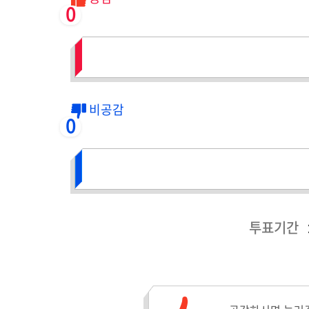
0
비공감
0
투표기간