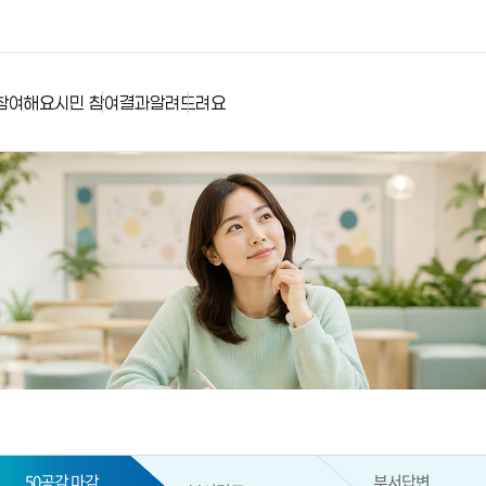
참여해요
시민 참여결과
알려드려요
50공감 마감
부서답변