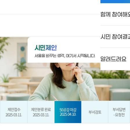
함께 참여해
상상대로 서울
로그인
검색
메뉴
시민 참여결
시민제안
서울을 바꾸는 생각, 여기서 시작됩니다.
알려드려요
제안접수
제안분류 완료
부서답변
50공감 마감
부서검토
2025.04.10.
2025.03.11.
2025.03.11.
- 요청전
현재 단계