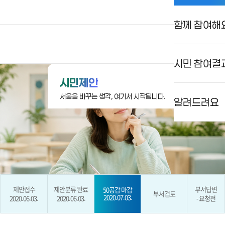
함께 참여해
상상대로 서울
로그인
검색
메뉴
시민 참여결
시민제안
서울을 바꾸는 생각, 여기서 시작됩니다.
알려드려요
제안접수
제안분류 완료
부서답변
50공감 마감
부서검토
2020.07.03.
2020.06.03.
2020.06.03.
- 요청전
현재 단계