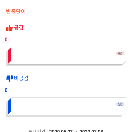
빈출단어 :
공감
0
전체인원
50
비공감
0
전체인원
50
2020.06.03. ~ 2020.07.03.
투표기간